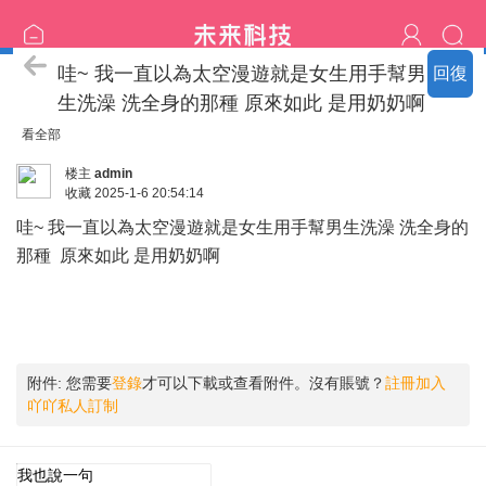
影片分享
哇~ 我一直以為太空漫遊就是女生用手幫男
回復
生洗澡 洗全身的那種 原來如此 是用奶奶啊
看全部
楼主
admin
收藏
2025-1-6 20:54:14
哇~ 我一直以為太空漫遊就是女生用手幫男生洗澡 洗全身的
那種 原來如此 是用奶奶啊
附件:
您需要
登錄
才可以下載或查看附件。沒有賬號？
註冊加入
吖吖私人訂制