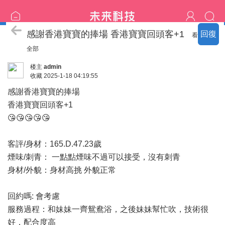
客評區
感謝香港寶寶的捧場 香港寶寶回頭客+1
回復
看
全部
楼主
admin
收藏
2025-1-18 04:19:55
感謝香港寶寶的捧場
香港寶寶回頭客+1
😘😘😘😘😘
客評/身材：165.D.47.23歲
煙味/刺青： 一點點煙味不過可以接受，沒有刺青
身材/外貌：身材高挑 外貌正常
回約嗎: 會考慮
服務過程：和妹妹一齊鴛鴦浴，之後妹妹幫忙吹，技術很
好，配合度高