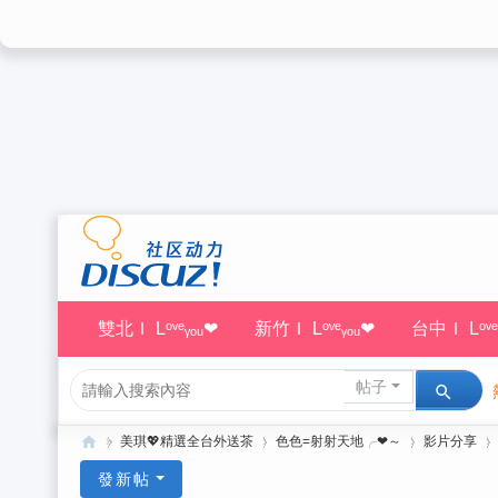
雙北Ｉ Lᵒᵛᵉᵧₒᵤ❤
新竹Ｉ Lᵒᵛᵉᵧₒᵤ❤
台中Ｉ Lᵒᵛᵉ
帖子
»
美琪💖精選全台外送茶
›
色色=射射天地╭❤～
›
影片分享
›
美
發新帖