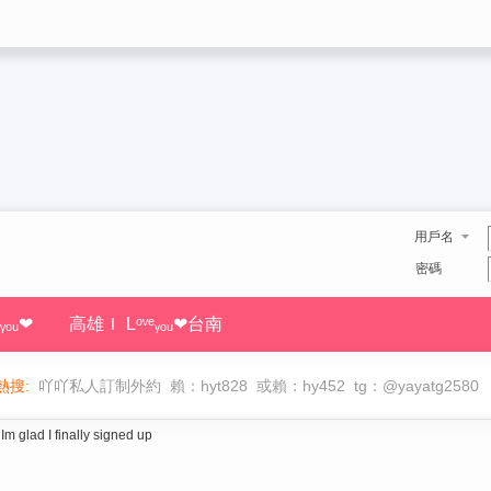
用戶名
密碼
ᵧₒᵤ❤
高雄Ｉ Lᵒᵛᵉᵧₒᵤ❤台南
熱搜:
吖吖私人訂制外約
賴：hyt828
或賴：hy452
tg：@yayatg2580
Im glad I finally signed up