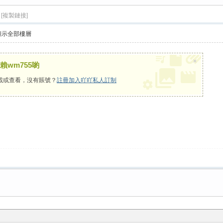
[複製鏈接]
顯示全部樓層
×
wm755喲
載或查看，沒有賬號？
註冊加入吖吖私人訂制