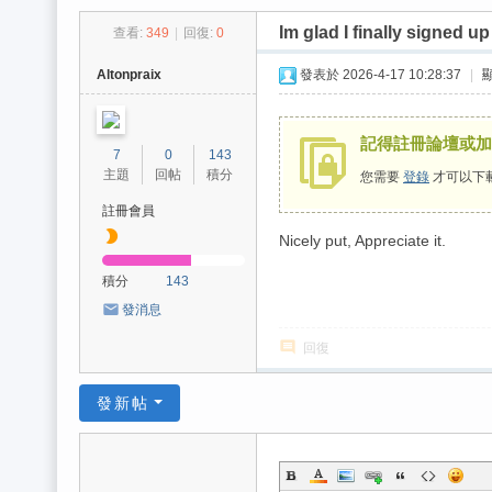
琪
Im glad I finally signed up
查看:
349
|
回復:
0
💖
精
Altonpraix
發表於 2026-4-17 10:28:37
|
選
全
記得註冊論壇或加賴
7
0
143
台
主題
回帖
積分
您需要
登錄
才可以下
外
註冊會員
送
Nicely put, Appreciate it.
茶️
積分
143
發消息
回復
發新帖