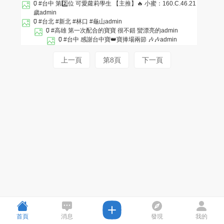
0
#台中 第2️⃣位 可愛蘿莉學生 【主推】🔥 小蜜：160.C.46.21
歲
admin
0
#台北 #新北 #林口 #龜山
admin
0
#高雄 第一次配合的寶寶 很不錯 蠻漂亮的
admin
0
#台中 感謝台中寶👑寶捧場兩節 🎶🎶
admin
上一頁
第8頁
下一頁
首頁
消息
發現
我的