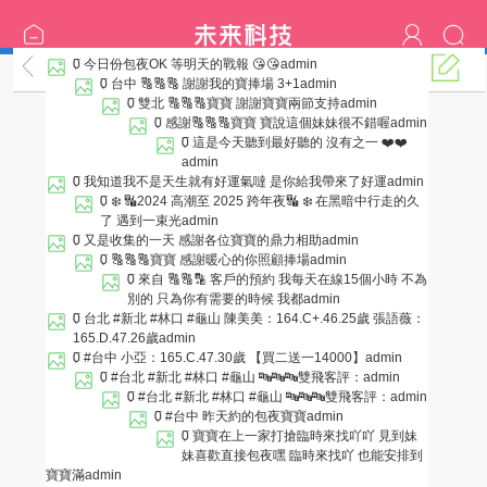
0
今日份包夜OK 等明天的戰報 😘😘
admin
客評區
0
台中 🔠🔠🔠 謝謝我的寶捧場 3+1
admin
0
雙北 🔠🔠🔠寶寶 謝謝寶寶兩節支持
admin
0
感謝🔠🔠🔠寶寶 寶說這個妹妹很不錯喔
admin
0
這是今天聽到最好聽的 沒有之一 ❤️❤️
admin
0
我知道我不是天生就有好運氣噠 是你給我帶來了好運
admin
0
❄️ 🔣2024 高潮至 2025 跨年夜🔣 ❄️ 在黑暗中行走的久
了 遇到一束光
admin
0
又是收集的一天 感謝各位寶寶的鼎力相助
admin
0
🔠🔠🔠寶寶 感謝暖心的你照顧捧場
admin
0
來自 🔠🔠🔡 客戶的預約 我每天在線15個小時 不為
別的 只為你有需要的時候 我都
admin
0
台北 #新北 #林口 #龜山 陳美美：164.C+.46.25歲 張語薇：
165.D.47.26歲
admin
0
#台中 小亞：165.C.47.30歲 【買二送一14000】
admin
0
#台北 #新北 #林口 #龜山 🔤🔤🔤雙飛客評：
admin
0
#台北 #新北 #林口 #龜山 🔤🔤🔤雙飛客評：
admin
0
#台中 昨天約的包夜寶寶
admin
0
寶寶在上一家打搶臨時來找吖吖 見到妹
妹喜歡直接包夜嘿 臨時來找吖 也能安排到
寶寶滿
admin