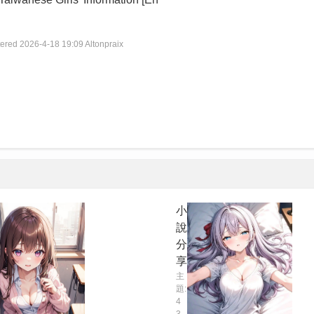
tered
2026-4-18 19:09
Altonpraix
小
說
分
享
主
題:
4