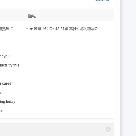
熱帖
熟練 口 ...
💋 雅馨 164.C+.48.27歲 高挑性感的職場OL ...
for you
cts try this
r career
s
ting today
ce