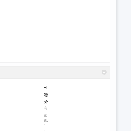
H
漫
分
享
主
題:
4