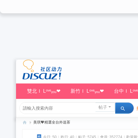
雙北Ｉ Lᵒᵛᵉᵧₒᵤ❤
新竹Ｉ Lᵒᵛᵉᵧₒᵤ❤
台中Ｉ Lᵒᵛᵉ
帖子
»
美琪💖精選全台外送茶
美
今日:
50
|
昨日:
40
|
帖子:
5745
|
會員:
352774
|
歡迎新