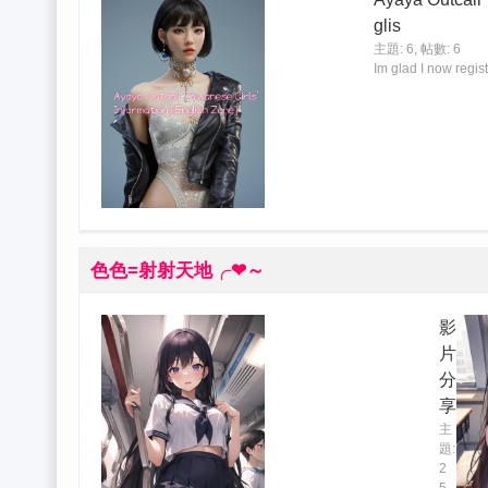
glis
主題: 6
,
帖數: 6
Im glad I now regis
色色=射射天地╭❤～
影
片
分
享
主
題:
2