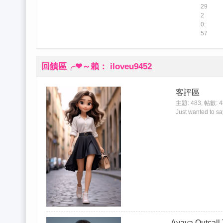
29
2
0:
57
回饋區╭❤～賴： iloveu9452
客評區
主題: 483
,
帖數: 4
Just wanted to sa
Ayaya Outcall 