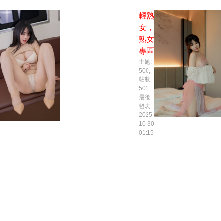
輕熟
女，
熟女
專區
主題:
500
,
帖數:
501
最後
發表:
2025-
10-30
01:15