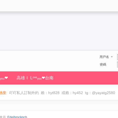
用戶名
密碼
ᵧₒᵤ❤
高雄Ｉ Lᵒᵛᵉᵧₒᵤ❤台南
熱搜:
吖吖私人訂制外約
賴：hyt828
或賴：hy452
tg：@yayatg2580
會員:
Edelbrockpch