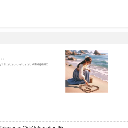
83
y Hi.
2026-5-9 02:28
Altonpraix
Taiwanese Girls' Information [En