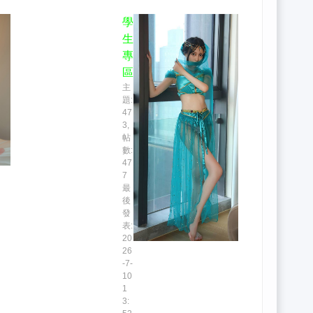
學
生
專
區
主
題:
47
3
,
帖
數:
47
7
最
後
發
表:
20
26
-7-
10
1
3: