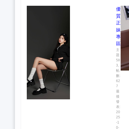
優
質
正
妹
專
區
主
題:
58
3
,
帖
數:
62
7
最
後
發
表:
20
25
-1
0-