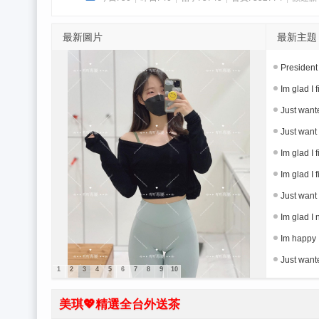
琪
💖
最新圖片
最新主題
精
選
President
全
Im glad I 
台
Just wante
外
Just want 
送
Im glad I 
茶️
Im glad I 
Just want 
Im glad I
Im happy 
Just wante
1
2
3
4
5
6
7
8
9
10
美琪💖精選全台外送茶