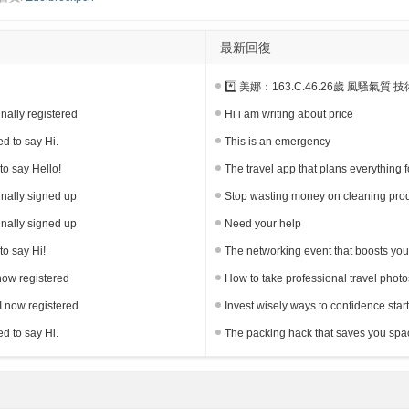
最新回復
*️⃣ 美娜：163.C.46.26歲 風騷氣質 技術
finally registered
Hi i am writing about price
d to say Hi.
This is an emergency
to say Hello!
The travel app that plans everything 
finally signed up
Stop wasting money on cleaning produ
finally signed up
Need your help
to say Hi!
The networking event that boosts you
 now registered
How to take professional travel photo
I now registered
Invest wisely ways to confidence star
d to say Hi.
The packing hack that saves you spa