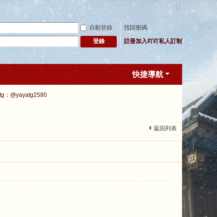
切
換
自動登錄
找回密碼
到
寬
註冊加入吖吖私人訂制
登錄
版
快捷導航
tg：@yayatg2580
返回列表