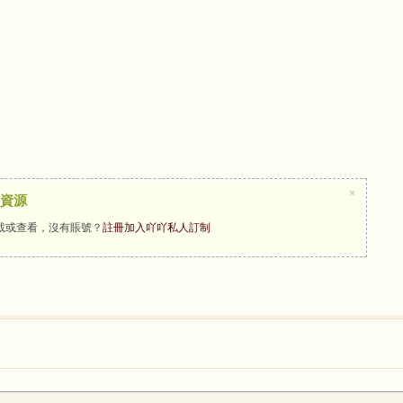
×
資源
載或查看，沒有賬號？
註冊加入吖吖私人訂制