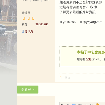
頻道更新的不是全部妹妹資訊
外
近期有需要都可密吖 😘😘
送
了解更多最新的妹妹資訊
管理員
茶️
📱y515785 📱@yayatg2580
積分
99565961
發消息
本帖子中包含更多
您需要
登錄
才可以下
回復
發新帖