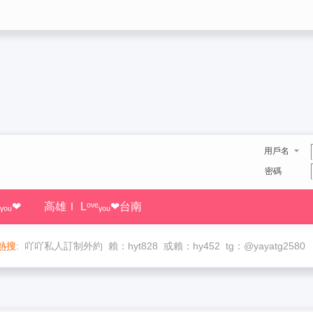
用戶名
密碼
ᵧₒᵤ❤
高雄Ｉ Lᵒᵛᵉᵧₒᵤ❤台南
熱搜:
吖吖私人訂制外約
賴：hyt828
或賴：hy452
tg：@yayatg2580