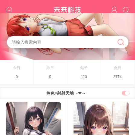
今日
昨日
帖子
會員
0
0
113
2774
色色=射射天地╭❤～